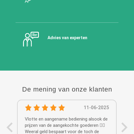
Advies van experten
De mening van onze klanten
11-06-2025
Vlotte en aangename bediening alsook de
Het
prijzen van de aangekochte goederen 👍🏻
Leu
Weeral geld bespaart voor de toch de
vri