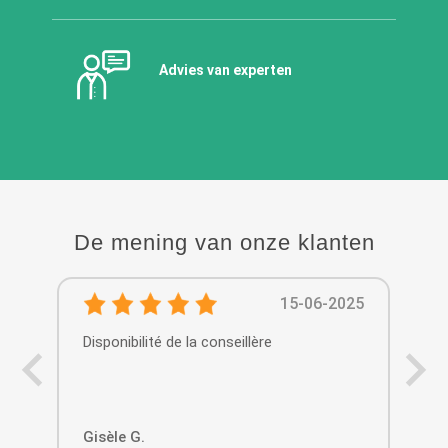
Advies van experten
De mening van onze klanten
15-06-2025
Disponibilité de la conseillère
Équ
con
par
Gisèle G.
Fa