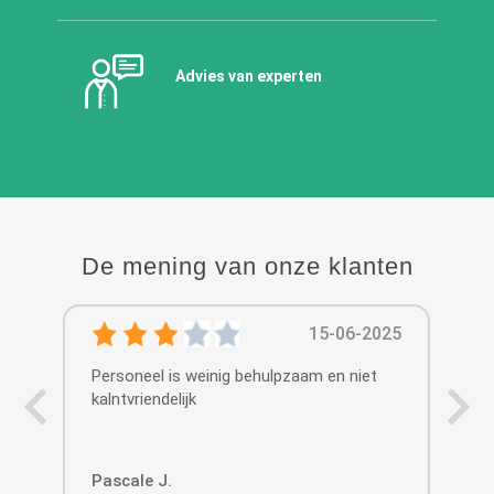
Advies van experten
De mening van onze klanten
15-06-2025
Personeel is weinig behulpzaam en niet
met
kalntvriendelijk
gek
Pascale J.
Kat