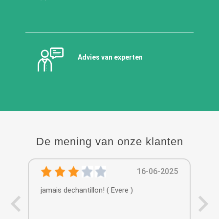
Advies van experten
De mening van onze klanten
16-06-2025
jamais dechantillon! ( Evere )
Tou