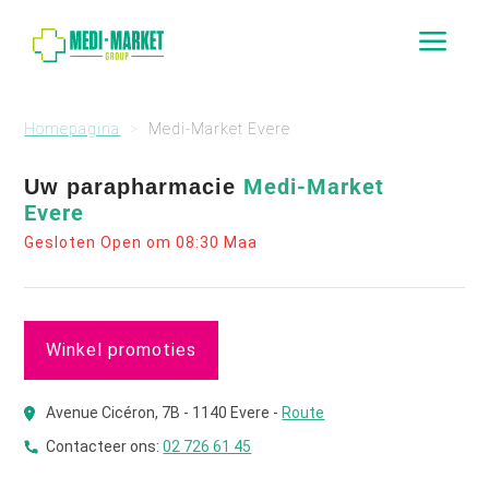
a
Homepagina
Medi-Market Evere
Medi-Market
Uw parapharmacie
Evere
Gesloten Open om 08:30 Maa
Winkel promoties
Avenue Cicéron, 7B - 1140 Evere -
Route
Contacteer ons:
02 726 61 45