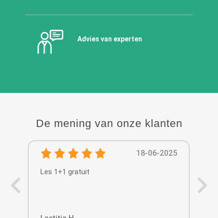
Advies van experten
De mening van onze klanten
18-06-2025
Les 1+1 gratuit
Dis
Laetitia H.
Mic