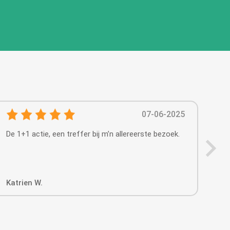
07-06-2025
De 1+1 actie, een treffer bij m’n allereerste bezoek.
Heel
hee
van
Katrien W.
Viv