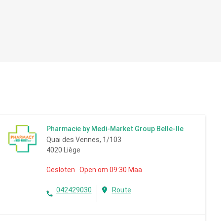
informations sur ce que j'étais allée acheter (sur
conseil de mon médecin traitant) et ce n'est qu'une
fois que j'ai eu payé qu'elle est allée chercher le
médicament. Pour elle, j'aurai mis une étoile. Je
coupe donc la poire en 2 en en mettant 3!
Pharmacie by Medi-Market Group Belle-Ile
Quai des Vennes, 1/103
4020 Liège
Gesloten Open om 09:30 Maa
042429030
Route