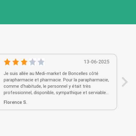
13-06-2025
Je suis allée au Medi-market de Boncelles côté
Pers
parapharmacie et pharmacie. Pour la parapharmacie,
comme d'habitude, le personnel y était très
professionnel, disponible, sympathique et serviable
et pour eux j'aurai pu mettre 5 étoiles. Pour le côté
Florence S.
Jos
pharmacie, par contre, c'est une autre histoire. La
personne a qui j'ai eu à faire est au mieux une
marchande de médicaments mais n'a pas le
professionnalisme nécessaire à être appelée
pharmacienne. J'ai dû demander moi-même les