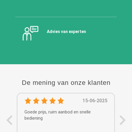
Advies van experten
De mening van onze klanten
15-06-2025
Goede prijs, ruim aanbod en snelle
De 
bediening
Maa
gee
x 1