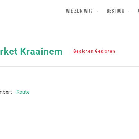
Wie zijn wij?
Bestuur
rket Kraainem
Gesloten Gesloten
mbert -
Route