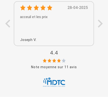
28-04-2025
acceuil et les prix
Hel
Joseph V.
Re
4.4
Note moyenne sur
11
avis